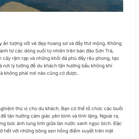
 ấn tượng với vẻ đẹp hoang sơ và đầy thơ mộng. Không
nh từ các dòng suối tự nhiên trên bán đảo Sơn Trà,
 cây rậm rạp và những khối đá phủ đầy rêu phong, tạo
à nơi lý tưởng để du khách tận hưởng bầu không khí
à không phải nơi nào cũng có được.
ghiệm thú vị cho du khách. Bạn có thể tổ chức các buổi
 để tận hưởng cảm giác yên bình và tĩnh lặng. Ngoài ra,
ững bức ảnh lung linh giữa làn nước xanh ngọc bích. Đặc
iờ hết với những bông sen hồng điểm xuyết trên mặt