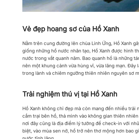
Vẻ đẹp hoang sơ của Hồ Xanh
Nằm trên cung đường lên chùa Linh Ứng,
Hồ Xanh
gây
giống những hồ nước nhân tạo, Hồ Xanh được hình thà
nước trong vắt quanh năm. Bao quanh hồ là những tán
nên một khung cảnh vừa hùng vĩ, vừa lãng mạn. Đây l
trong lành và chiêm ngưỡng thiên nhiên nguyên sơ m
Trải nghiệm thú vị tại Hồ Xanh
Hồ Xanh
không chỉ đẹp mà còn mang đến nhiều trải n
cắm trại bên hồ, thả mình vào không gian thiên nhiên
nơi đây cũng là địa điểm lý tưởng để check-in với nh
biệt, vào mùa sen nở, hồ trở nên thơ mộng hơn bao g
nước tĩnh lặng.