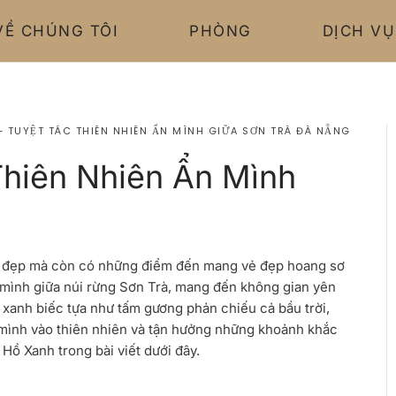
VỀ CHÚNG TÔI
PHÒNG
DỊCH VỤ
– TUYỆT TÁC THIÊN NHIÊN ẨN MÌNH GIỮA SƠN TRÀ ĐÀ NẴNG
Thiên Nhiên Ẩn Mình
ệt đẹp mà còn có những điểm đến mang vẻ đẹp hoang sơ
 mình giữa núi rừng Sơn Trà, mang đến không gian yên
 xanh biếc tựa như tấm gương phản chiếu cả bầu trời,
 mình vào thiên nhiên và tận hưởng những khoảnh khắc
a
Hồ Xanh
trong bài viết dưới đây.