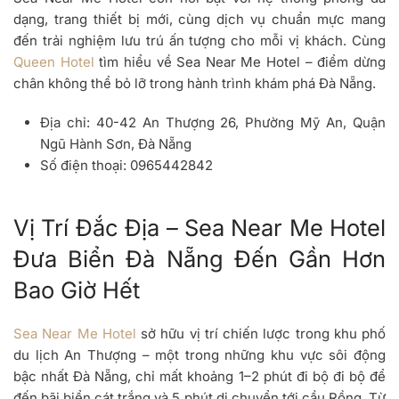
dạng, trang thiết bị mới, cùng dịch vụ chuẩn mực mang
đến trải nghiệm lưu trú ấn tượng cho mỗi vị khách. Cùng
Queen Hotel
tìm hiểu về Sea Near Me Hotel – điểm dừng
chân không thể bỏ lỡ trong hành trình khám phá Đà Nẵng.
Địa chỉ:
40-42 An Thượng 26, Phường Mỹ An, Quận
Ngũ Hành Sơn, Đà Nẵng
Số điện thoại:
0965442842
Vị Trí Đắc Địa – Sea Near Me Hotel
Đưa Biển Đà Nẵng Đến Gần Hơn
Bao Giờ Hết
Sea Near Me Hotel
sở hữu vị trí chiến lược trong khu phố
du lịch An Thượng – một trong những khu vực sôi động
bậc nhất Đà Nẵng, chỉ mất khoảng 1–2 phút đi bộ đi bộ để
đến bãi biển cát trắng và 5 phút di chuyển tới cầu Rồng. Từ