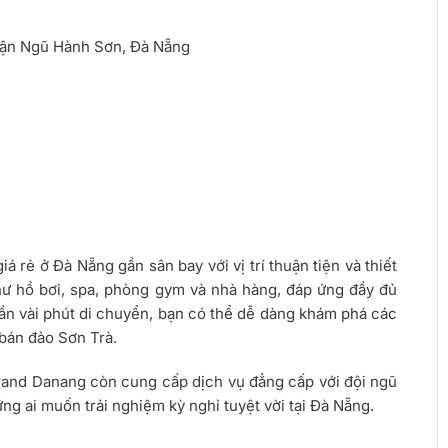
uận Ngũ Hành Sơn, Đà Nẵng
rẻ ở Đà Nẵng gần sân bay với vị trí thuận tiện và thiết
hư hồ bơi, spa, phòng gym và nhà hàng, đáp ứng đầy đủ
ần vài phút di chuyển, bạn có thể dễ dàng khám phá các
 bán đảo Sơn Trà.
rand Danang còn cung cấp dịch vụ đẳng cấp với đội ngũ
ng ai muốn trải nghiệm kỳ nghỉ tuyệt vời tại Đà Nẵng.