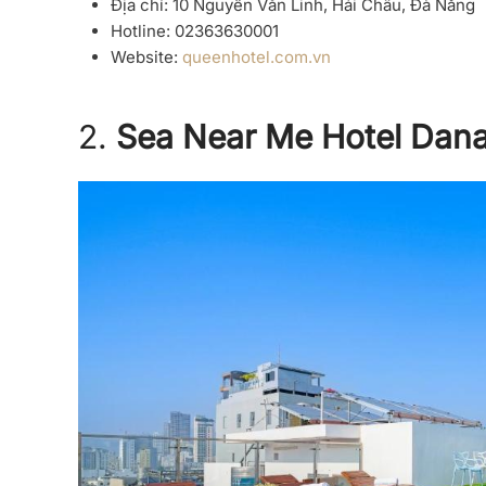
Địa chỉ: 10 Nguyễn Văn Linh, Hải Châu, Đà Nẵng
Hotline: 02363630001
Website:
queenhotel.com.vn
2.
Sea Near Me Hotel Dan