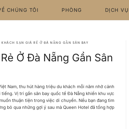
VỀ CHÚNG TÔI
PHÒNG
DỊCH VỤ
0 KHÁCH SẠN GIÁ RẺ Ở ĐÀ NẴNG GẦN SÂN BAY
 Rẻ Ở Đà Nẵng Gần Sân
 Việt Nam, thu hút hàng triệu du khách mỗi năm nhờ cảnh
i tiếng. Vị trí gần sân bay quốc tế Đà Nẵng khiến khu vực
muốn thuận tiện trong việc di chuyển. Nếu bạn đang tìm
ừng bỏ qua những gợi ý sau mà Queen Hotel đã tổng hợp