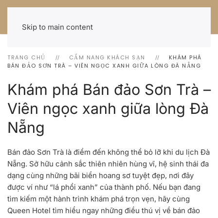
Skip to main content
TRANG CHỦ
CẨM NANG KHÁCH SẠN
KHÁM PHÁ
BÁN ĐẢO SƠN TRÀ – VIÊN NGỌC XANH GIỮA LÒNG ĐÀ NẴNG
Khám phá Bán đảo Sơn Trà –
Viên ngọc xanh giữa lòng Đà
Nẵng
Bán đảo Sơn Trà
là điểm đến không thể bỏ lỡ khi du lịch Đà
Nẵng. Sở hữu cảnh sắc thiên nhiên hùng vĩ, hệ sinh thái đa
dạng cùng những bãi biển hoang sơ tuyệt đẹp, nơi đây
được ví như “lá phổi xanh” của thành phố. Nếu bạn đang
tìm kiếm một hành trình khám phá trọn vẹn, hãy cùng
Queen Hotel
tìm hiểu ngay những điều thú vị về bán đảo